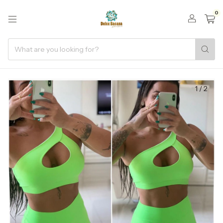
0
1
/
2