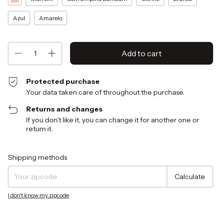
Azul
Amarelo
Protected purchase
Your data taken care of throughout the purchase.
Returns and changes
If you don't like it, you can change it for another one or
return it.
Shipping for zipcode:
Change zipcode
Shipping methods
Calculate
I don't know my zipcode