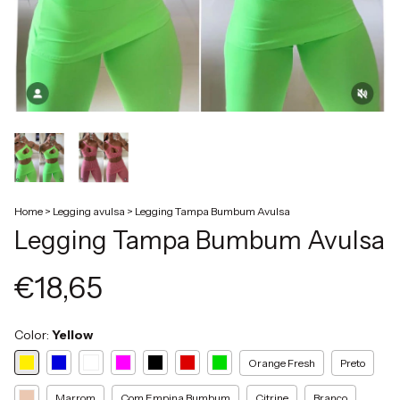
Home
>
Legging avulsa
>
Legging Tampa Bumbum Avulsa
Legging Tampa Bumbum Avulsa
€18,65
Color:
Yellow
Orange Fresh
Preto
Marrom
Com Empina Bumbum
Citrine
Branco