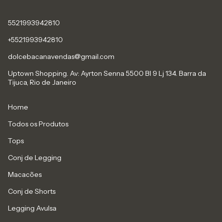
5521993942810
+5521993942810
dolcebacanavendas@gmail.com
Uptown Shopping. Av: Ayrton Senna 5500 Bl 9 Lj 134. Barra da
Tijuca, Rio de Janeiro
Home
Todos os Produtos
Tops
Conj de Legging
Macacões
Conj de Shorts
Legging Avulsa