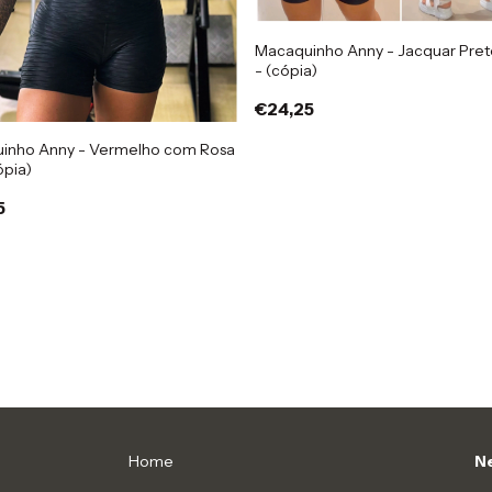
Macaquinho Anny - Jacquar Pret
- (cópia)
€24,25
inho Anny - Vermelho com Rosa
ópia)
5
Home
Ne