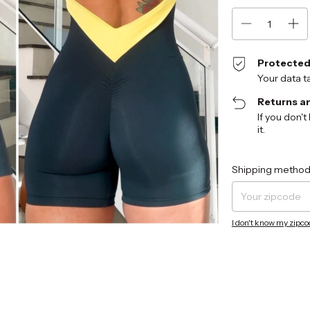
Protected
Your data t
Returns a
If you don't
it.
Shipping for zipcode:
Shipping method
I don't know my zipc