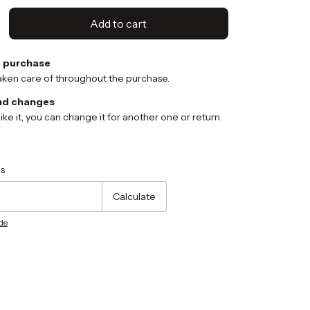
 purchase
aken care of throughout the purchase.
nd changes
 like it, you can change it for another one or return
Change zipcode
s
Calculate
ode