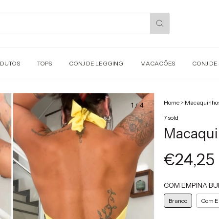
ODUTOS
TOPS
CONJ DE LEGGING
MACACÕES
CONJ DE
Home
>
Macaquinho
1
/
4
7 sold
Macaquin
€24,25
COM EMPINA B
Branco
Com E