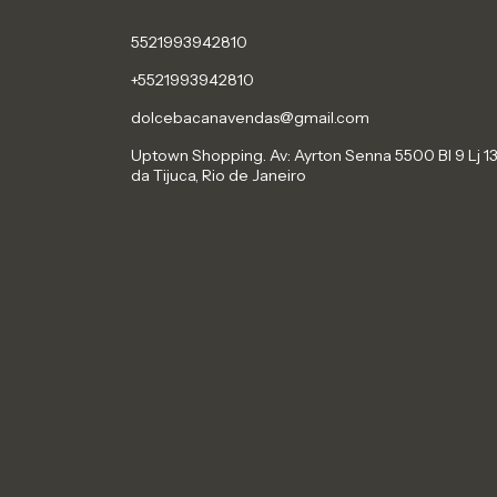
5521993942810
+5521993942810
dolcebacanavendas@gmail.com
Uptown Shopping. Av: Ayrton Senna 5500 Bl 9 Lj 13
da Tijuca, Rio de Janeiro