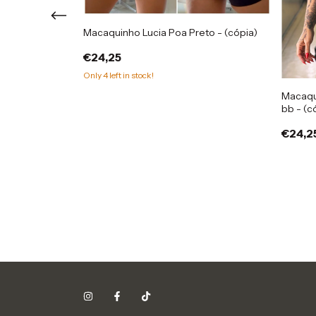
rs - (cópia)
Macaquinho Lucia Poa Preto - (cópia)
€24,25
Only
4
left in stock!
Macaqu
bb - (c
€24,2