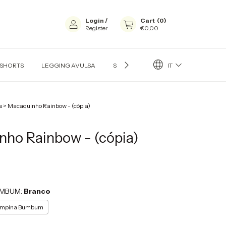
Login
/
Cart
(
0
)
Register
€0,00
IT
 SHORTS
LEGGING AVULSA
SHORT AVULSOS
MACAQUINHO
s
>
Macaquinho Rainbow - (cópia)
ho Rainbow - (cópia)
UMBUM:
Branco
mpina Bumbum