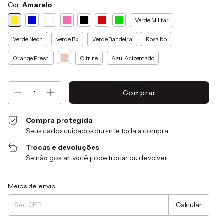
Cor:
Amarelo
Verde Militar
Verde Neon
verde Bb
Verde Bandeira
Rosa bb
Orange Fresh
Citrine
Azul Acizentado
Compra protegida
Seus dados cuidados durante toda a compra.
Trocas e devoluções
Se não gostar, você pode trocar ou devolver.
Entregas para o CEP:
Alterar CEP
Meios de envio
Calcular