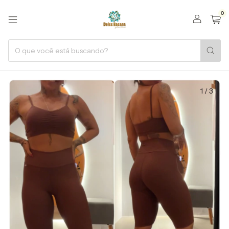
0
1
/
3