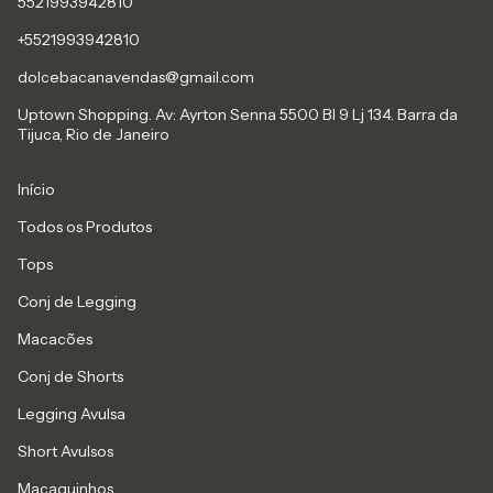
5521993942810
+5521993942810
dolcebacanavendas@gmail.com
Uptown Shopping. Av: Ayrton Senna 5500 Bl 9 Lj 134. Barra da
Tijuca, Rio de Janeiro
Início
Todos os Produtos
Tops
Conj de Legging
Macacões
Conj de Shorts
Legging Avulsa
Short Avulsos
Macaquinhos