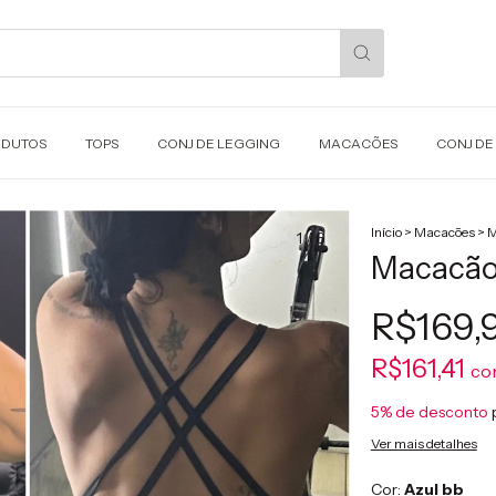
ODUTOS
TOPS
CONJ DE LEGGING
MACACÕES
CONJ DE
Início
>
Macacões
>
M
1
/
6
Macacão 
R$169,
R$161,41
co
5% de desconto
Ver mais detalhes
Cor:
Azul bb