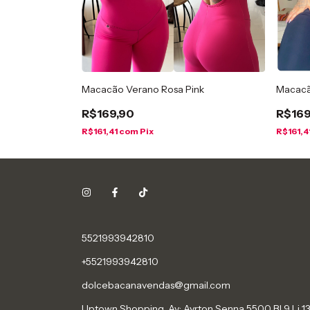
Macacão Verano Rosa Pink
Macacã
R$169,90
R$169
R$161,41
com
Pix
R$161,4
5521993942810
+5521993942810
dolcebacanavendas@gmail.com
Uptown Shopping. Av: Ayrton Senna 5500 Bl 9 Lj 13