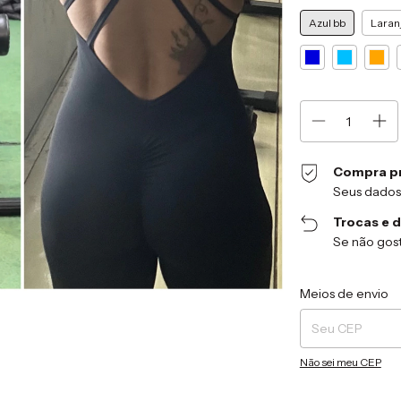
Azul bb
Laran
Compra p
Seus dados
Trocas e 
Se não gost
Entregas para o CEP
Meios de envio
Não sei meu CEP