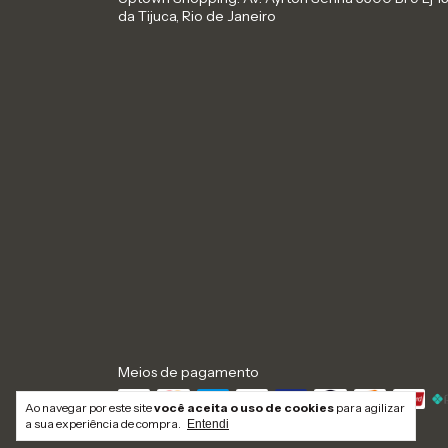
da Tijuca, Rio de Janeiro
Meios de pagamento
Ao navegar por este site
você aceita o uso de cookies
para agilizar
a sua experiência de compra.
Entendi