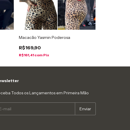
Macacão Yasmin Poderosa
Macacão Dolce
R$169,90
R$169,90
R$161,41
com
Pix
R$161,41
com
Pi
wsletter
ceba Todos os Lançamentos em Primeira Mão