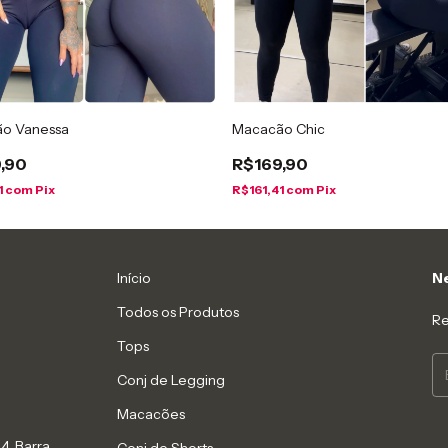
o Vanessa
Macacão Chic
,90
R$169,90
1
com
Pix
R$161,41
com
Pix
Início
Ne
Todos os Produtos
Re
Tops
Conj de Legging
Macacões
4. Barra