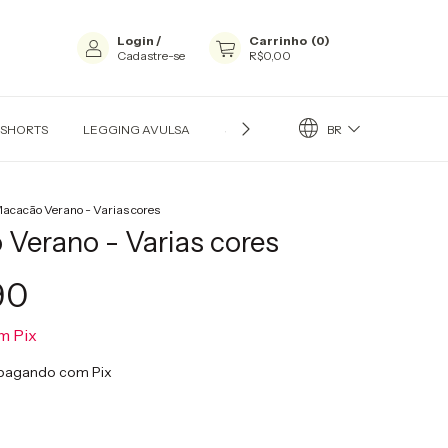
Login
/
Carrinho
(
0
)
Cadastre-se
R$0,00
BR
 SHORTS
LEGGING AVULSA
SHORT AVULSOS
MACAQUINHO
acacão Verano - Varias cores
Verano - Varias cores
90
m
Pix
pagando com Pix