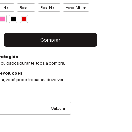
ja Neon
Rosa bb
Rosa Neon
Verde Militar
rotegida
 cuidados durante toda a compra.
devoluções
ar, você pode trocar ou devolver.
:
Alterar CEP
Calcular