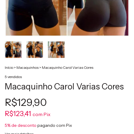
Início
>
Macaquinhos
>
Macaquinho Carol Varias Cores
5 vendidos
Macaquinho Carol Varias Cores
R$129,90
R$123,41
com
Pix
5% de desconto
pagando com Pix
Ver mais detalhes