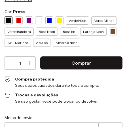
Cor:
Preto
Verde Neon
Verde Militar
Verde Bandeira
Rosa Neon
Rosa bb
Laranja Neon
Azul Marinho
Azul bb
Amarelo Neon
Compra protegida
Seus dados cuidados durante toda a compra.
Trocas e devoluções
Se não gostar, você pode trocar ou devolver.
Entregas para o CEP:
Alterar CEP
Meios de envio