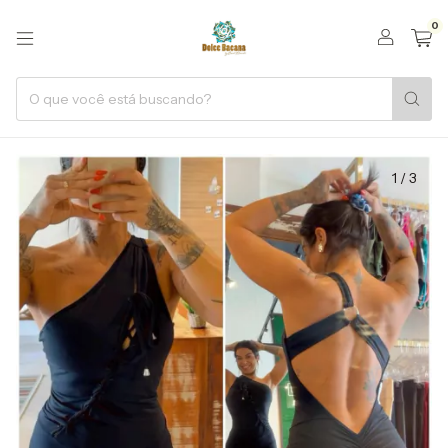
0
1
/
3