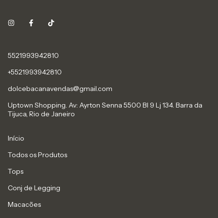
5521993942810
+5521993942810
dolcebacanavendas@gmail.com
Uptown Shopping. Av: Ayrton Senna 5500 Bl 9 Lj 134. Barra da
Tijuca, Rio de Janeiro
Início
Todos os Produtos
Tops
Conj de Legging
Macacões