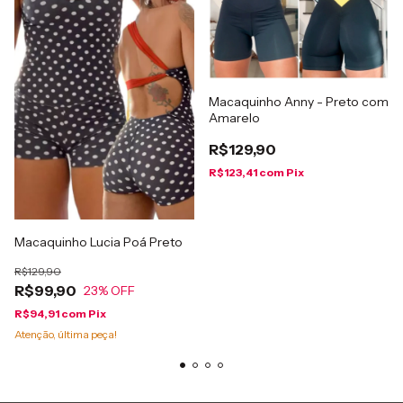
Macaquinho Anny - Preto com
Amarelo
R$129,90
R$123,41
com
Pix
Macaquinho Lucia Poá Preto
R$129,90
R$99,90
23
% OFF
R$94,91
com
Pix
Atenção, última peça!