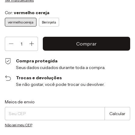
Ver mais detalhes
Cor:
vermelho cereja
vermelho cereja
Berinjela
Compra protegida
Seus dados cuidados durante toda a compra.
Trocas e devoluções
Se não gostar, você pode trocar ou devolver.
Entregas para o CEP:
Alterar CEP
Meios de envio
Calcular
Não sei meu CEP