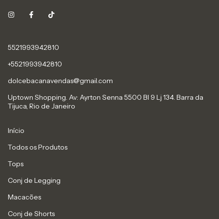
5521993942810
+5521993942810
dolcebacanavendas@gmail.com
Uptown Shopping. Av: Ayrton Senna 5500 Bl 9 Lj 134. Barra da
Tijuca, Rio de Janeiro
Início
Todos os Produtos
Tops
Conj de Legging
Macacões
Conj de Shorts