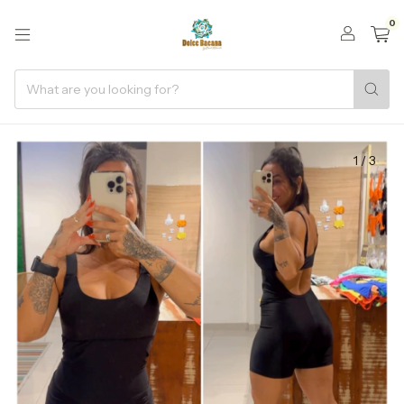
0
1
/
3