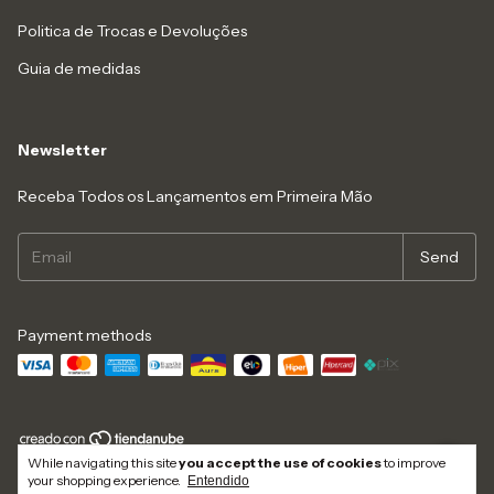
Politica de Trocas e Devoluções
Guia de medidas
Newsletter
Receba Todos os Lançamentos em Primeira Mão
Payment methods
While navigating this site
you accept the use of cookies
to improve
Copyright Dolce Bacana - 29336667000141 - 2026. All rights reserved.
your shopping experience.
Entendido