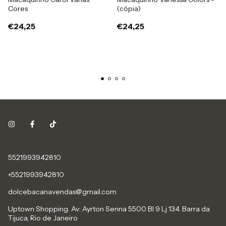
Cores
(cópia)
€24,25
€24,25
5521993942810
+5521993942810
dolcebacanavendas@gmail.com
Uptown Shopping. Av: Ayrton Senna 5500 Bl 9 Lj 134. Barra da
Tijuca, Rio de Janeiro