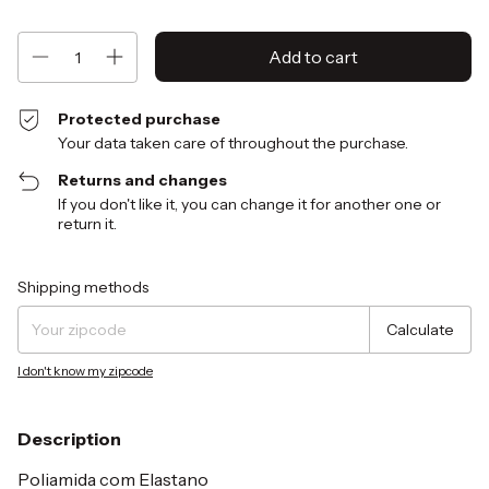
Protected purchase
Your data taken care of throughout the purchase.
Returns and changes
If you don't like it, you can change it for another one or
return it.
Shipping for zipcode:
Change zipcode
Shipping methods
Calculate
I don't know my zipcode
Description
Poliamida com Elastano